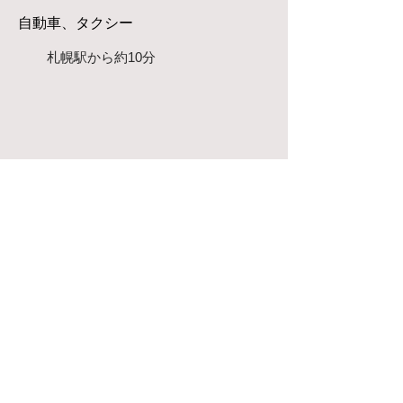
自動車、タクシー
札幌駅から約10分​​
お電話＆ファックス
tel：
011-802-8063
fax:
011-802-8064
「健康事業所宣言」認定
アクセス
〒001-0019
札幌市北区北19条西5丁目2-12