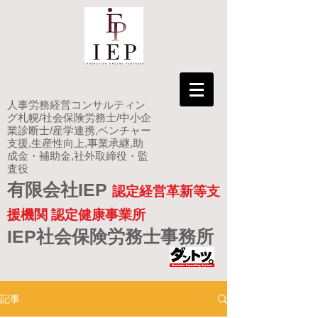
人事労務経営コンサルティン
グ札幌/社会保険労務士/中小企
業診断士/産学連携,ベンチャー
支援,生産性向上,事業承継,助
成金・補助金,社外取締役・監
査役
有限会社IEP
認定経営革新等支
援機関 認定健康事業所
IEP社会保険労務士事務所
記事