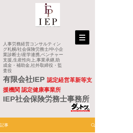
人事労務経営コンサルティン
グ札幌/社会保険労務士/中小企
業診断士/産学連携,ベンチャー
支援,生産性向上,事業承継,助
成金・補助金,社外取締役・監
査役
有限会社IEP
認定経営革新等支
援機関 認定健康事業所
IEP社会保険労務士事務所
記事