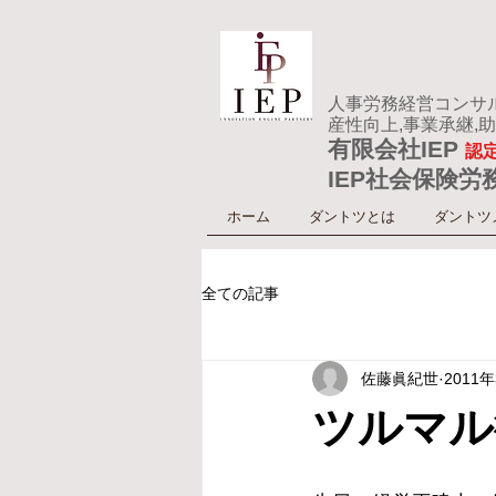
人事労務経営コンサル
産性向上,事業承継,
有限会社IEP
認
IEP社会保険労
ホーム
ダントツとは
ダントツ
全ての記事
佐藤眞紀世
2011
ツルマル