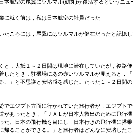
日本航空の尾翼にツルマル(鶴丸)が復活するというニュ
業に就く前は，私は日本航空の社員だった。
いたころには，尾翼にはツルマルが健在だったと記憶し
くと，大抵１～２日間は現地に滞在していたが，復路便
着したとき，駐機場にあの赤いツルマルが見えると，「
る。」と不思議と安堵感を感じた。たった１～２日間の
紛でエジプト方面に行かれていた旅行者が，エジプトで
道があったとき，「ＪＡＬが日本人救出のために飛行機
った。日本の飛行機を目にし，日本行きの飛行機に搭乗
に帰ることができる。」と旅行者はどんなに安堵したこ