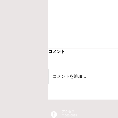
2020.6.21 TVhテレビ北海道
コメント
『中村美彦の臥竜清談』に出
演しました
弊社、代表取締役総合経営コンサ
ルタント・中小企業診断士、
コメントを追加…
MBA、ITコーディネータ 村本太
平が、6月21日（日）放映の『中
村美彦の臥竜清談』TVhテレビ北
海道に出演しました。 以下につ
いて語っております。 ① 15年に
亘る経営コンサルタントとしての
アクセス
〒001-0019
取り組み ②...