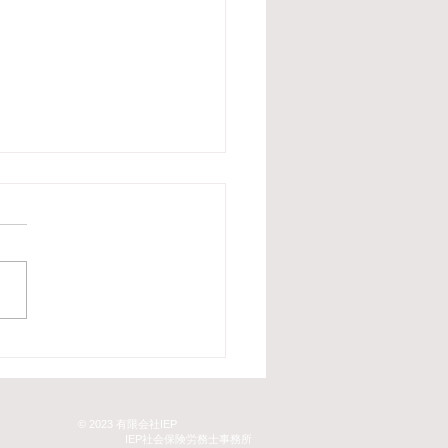
19年度予算
にちは。総合経営コンサルタ
ディネータの村本 太平で
 「ものづくり・商業・サー
補助金」等を含む2018年度
予算が2月7日（木）成立し
たが、2019年度予算につい
、現在衆議院にて審議中で
© 2023 有限会社IEP
​ IEP社会保険労務士事務所