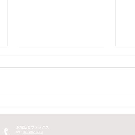
2018年度補正予算 ものづく
20
り補助金の１次公募開始
こん
こんにちは。総合経営コンサルタ
ント 中小企業診断士、MBA、IT
ント 中小企業診断士、MBA、IT
コー
コーディネータの村本 太平で
す。
す。 「ものづくり・商業・サー
ビス
ビス補助金」の１次公募が開始と
補正
なりました。 １次締切日まで極
まし
めて短期間となっている点、ま
ては
た、 申請書のボリュームについ
す。
お電話＆ファックス
tel：
011-802-8063
て、...